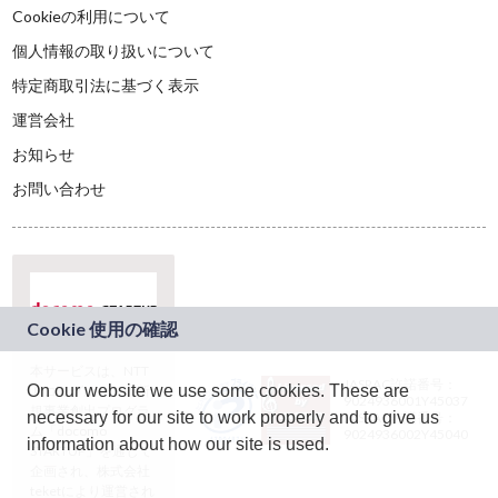
Cookieの利用について
個人情報の取り扱いについて
特定商取引法に基づく表示
運営会社
お知らせ
お問い合わせ
本サービスは、NTT
JASRAC許諾番号：
On our website we use some cookies. These are
ドコモグループの新
9024936001Y45037
規事業創出プログラ
necessary for our site to work properly and to give us
JASRAC許諾番号：
ム「docomo
9024936002Y45040
information about how our site is used.
STARTUP」を通じて
企画され、株式会社
teketにより運営され