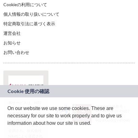
Cookieの利用について
個人情報の取り扱いについて
特定商取引法に基づく表示
運営会社
お知らせ
お問い合わせ
本サービスは、NTT
JASRAC許諾番号：
On our website we use some cookies. These are
ドコモグループの新
9024936001Y45037
規事業創出プログラ
necessary for our site to work properly and to give us
JASRAC許諾番号：
ム「docomo
9024936002Y45040
information about how our site is used.
STARTUP」を通じて
企画され、株式会社
teketにより運営され