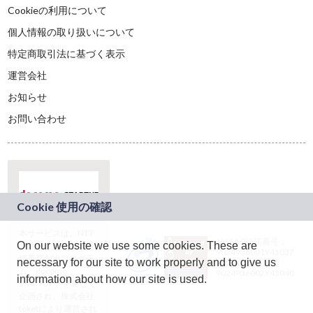
Cookieの利用について
個人情報の取り扱いについて
特定商取引法に基づく表示
運営会社
お知らせ
お問い合わせ
本サービスは、NTT
JASRAC許諾番号：
On our website we use some cookies. These are
ドコモグループの新
9024936001Y45037
規事業創出プログラ
necessary for our site to work properly and to give us
JASRAC許諾番号：
ム「docomo
9024936002Y45040
information about how our site is used.
STARTUP」を通じて
企画され、株式会社
teketにより運営され