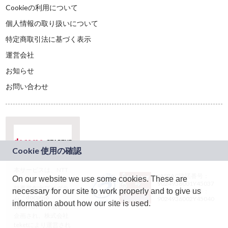
Cookieの利用について
個人情報の取り扱いについて
特定商取引法に基づく表示
運営会社
お知らせ
お問い合わせ
本サービスは、NTT
JASRAC許諾番号：
On our website we use some cookies. These are
ドコモグループの新
9024936001Y45037
規事業創出プログラ
necessary for our site to work properly and to give us
JASRAC許諾番号：
ム「docomo
9024936002Y45040
information about how our site is used.
STARTUP」を通じて
企画され、株式会社
teketにより運営され