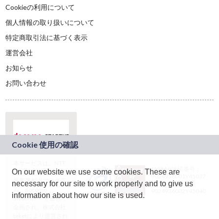
Cookieの利用について
個人情報の取り扱いについて
特定商取引法に基づく表示
運営会社
お知らせ
お問い合わせ
本サービスは、NTT
JASRAC許諾番号：
On our website we use some cookies. These are
ドコモグループの新
9024936001Y45037
規事業創出プログラ
necessary for our site to work properly and to give us
JASRAC許諾番号：
ム「docomo
9024936002Y45040
information about how our site is used.
STARTUP」を通じて
企画され、株式会社
teketにより運営され