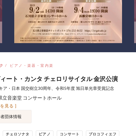
ク
ピアノ・楽器・室内楽
ィート・カンタ チェロリサイタル 金沢公演
キア・日本 国交樹立30周年、令和5年度 旭日単光章受賞記念
県立音楽堂 コンサートホール
図を見る ]
催者団体情報
チェロソナタ
ピアノ
コンサート
プロコフィエフ