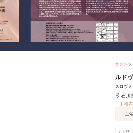
クラシッ
ルドヴ
スロヴァ
石川
[ 地
主
チェロ