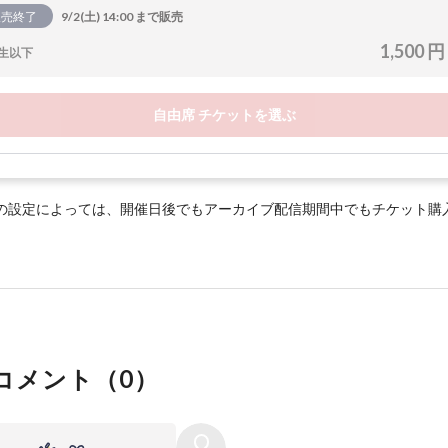
販売終了
9/2(土) 14:00 まで販売
1,500 円
生以下
自由席 チケットを選ぶ
の設定によっては、開催日後でもアーカイブ配信期間中でもチケット購
コメント（
0
）