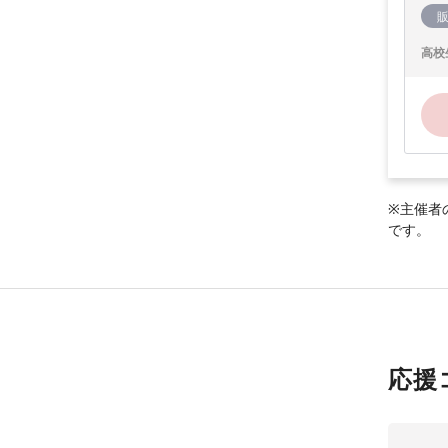
高校
※主催者
です。
応援