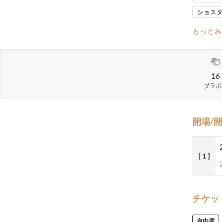
ショス
もっとみ
16
ブラボ
開場/
[ 1 ]
チケッ
自由席