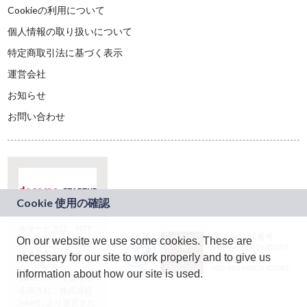
Cookieの利用について
個人情報の取り扱いについて
特定商取引法に基づく表示
運営会社
お知らせ
お問い合わせ
本サービスは、NTT
JASRAC許諾番号：
On our website we use some cookies. These are
ドコモグループの新
9024936001Y45037
規事業創出プログラ
necessary for our site to work properly and to give us
JASRAC許諾番号：
ム「docomo
9024936002Y45040
information about how our site is used.
STARTUP」を通じて
企画され、株式会社
teketにより運営され