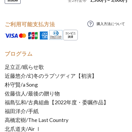
全
2
料金帯
ご利用可能支払方法
購入方法について
プログラム
足立正/眠らせ歌
近藤悠介/幻冬のラプソディア【初演】
朴守賢/a Song
佐藤信人/最後の贈り物
福島弘和/古典組曲【2022年度・委嘱作品】
福田洋介/手紙
高橋宏樹/The Last Country
北爪道夫/Air Ⅰ