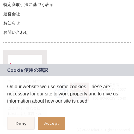
特定商取引法に基づく表示
運営会社
お知らせ
お問い合わせ
本サービスは、NTT
JASRAC許諾番号：
On our website we use some cookies. These are
ドコモグループの新
9024936001Y45037
規事業創出プログラ
necessary for our site to work properly and to give us
JASRAC許諾番号：
ム「docomo
9024936002Y45040
information about how our site is used.
STARTUP」を通じて
企画され、株式会社
teketにより運営され
ています。
Accept
Deny
(C) 2026 teket. all rights reserved.