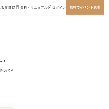
無料でイベント集客
ある質問
資料・マニュアル
ログイン
た。
在利用でき