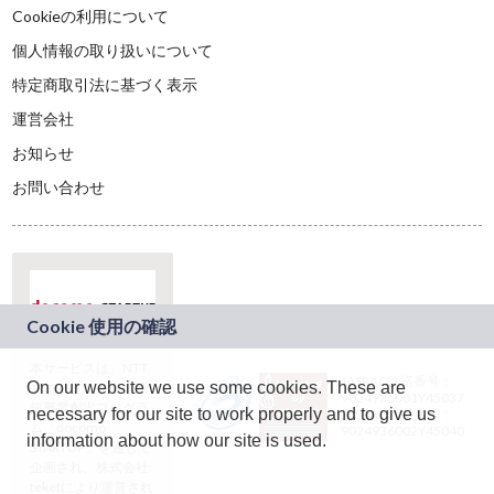
Cookieの利用について
個人情報の取り扱いについて
特定商取引法に基づく表示
運営会社
お知らせ
お問い合わせ
本サービスは、NTT
JASRAC許諾番号：
On our website we use some cookies. These are
ドコモグループの新
9024936001Y45037
規事業創出プログラ
necessary for our site to work properly and to give us
JASRAC許諾番号：
ム「docomo
9024936002Y45040
information about how our site is used.
STARTUP」を通じて
企画され、株式会社
teketにより運営され