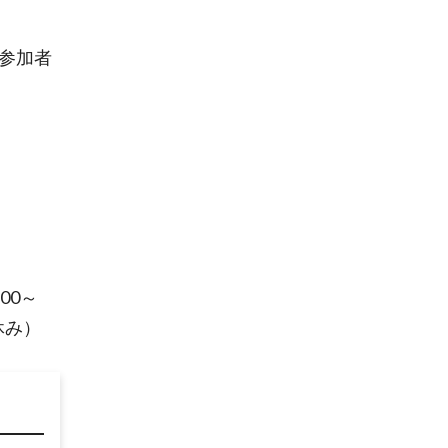
参加者
00～
休み）