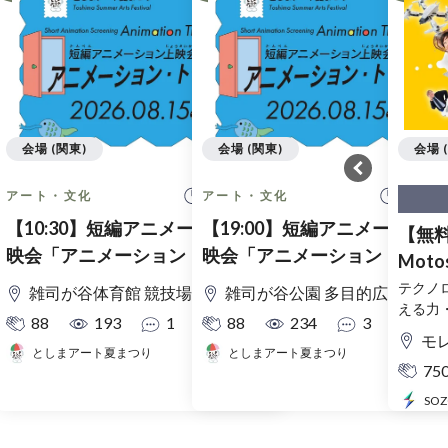
会場 (関東)
会場 (関東)
会場 
10:30 開始
19:00
アート・文化
アート・文化
【10:30】短編アニメーション上
【19:00】短編アニメーション
【無料
映会「アニメーション・トラベ
映会「アニメーション・トラ
Motos
ル！」
ル！」
ラ岐
テクノ
雑司が谷体育館 競技場
雑司が谷公園 多目的広場
える力
88
193
1
88
234
3
モ
としまアート夏まつり
としまアート夏まつり
75
SO