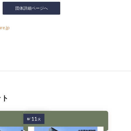
団体詳細ページへ
re.jp
ント
11
8/
火