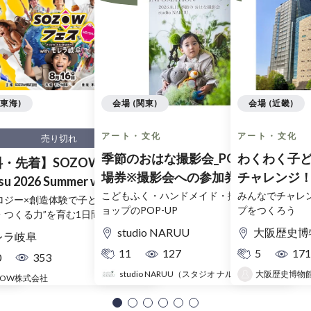
(東海)
会場 (関東)
会場 (近畿)
 開始
9:00 開始
アート・文化
アート・文化
売り切れ
上
季節のおはな撮影会_POP-UP入
わくわく子
・先着】SOZOWフェス
ベ
場券※撮影会への参加券ではござ
チャレンジ
u 2026 Summer with モレ
いません。
プをつくろ
こどもふく・ハンドメイド・撮影小物のシ
みんなでチャレ
阜
ロジー×創造体験で子どもたちの”考
ョップのPOP-UP
プをつくろう
・つくる力”を育む1日間
studio NARUU
大阪歴史博
レラ岐阜
11
127
5
171
0
353
大阪歴史博物
studio NARUU（スタジオ ナルウ）イベント事務局
ZOW株式会社