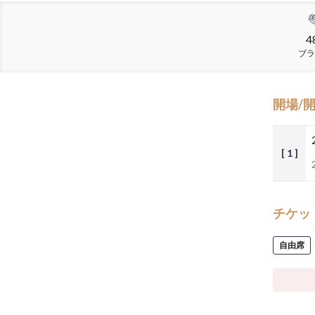
4
ブラ
開場/
[ 1 ]
チケッ
自由席