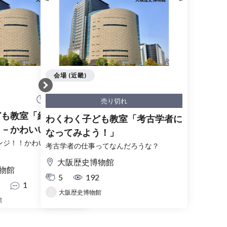
会場 (近畿)
10:30 開始
売り切れ
ども教室「組みひもに
わくわく子ども教室「考古学者に
！－かわいいストラッ
なってみよう！」
う－」
ンジ！！かわいいストラッ
考古学者の仕事ってなんだろうな？
大阪歴史博物館
物館
5
192
1
大阪歴史博物館
館