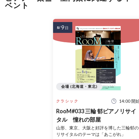
ベント
9
8/
日
会場 (北海道・東北)
14:00 開
クラシック
RooM#033 三輪 郁ピアノリサイ
タル 憧れの部屋
山形、東京、大阪と好評を博した三輪郁の
リサイタルのテーマは「あこがれ」