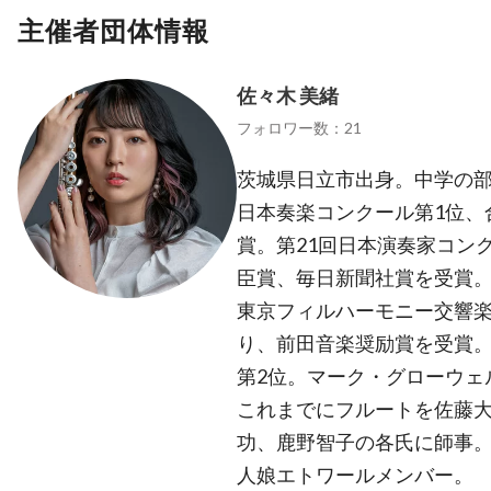
主催者団体情報
佐々木 美緒
フォロワー数：21
茨城県日立市出身。中学の部
日本奏楽コンクール第1位、
賞。第21回日本演奏家コン
臣賞、毎日新聞社賞を受賞
東京フィルハーモニー交響
り、前田音楽奨励賞を受賞
第2位。マーク・グローウェ
これまでにフルートを佐藤
功、鹿野智子の各氏に師事。
人娘エトワールメンバー。