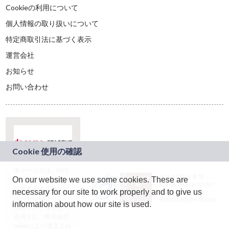
Cookieの利用について
個人情報の取り扱いについて
特定商取引法に基づく表示
運営会社
お知らせ
お問い合わせ
本サービスは、NTT
JASRAC許諾番号：
On our website we use some cookies. These are
ドコモグループの新
9024936001Y45037
規事業創出プログラ
necessary for our site to work properly and to give us
JASRAC許諾番号：
ム「docomo
9024936002Y45040
information about how our site is used.
STARTUP」を通じて
企画され、株式会社
teketにより運営され