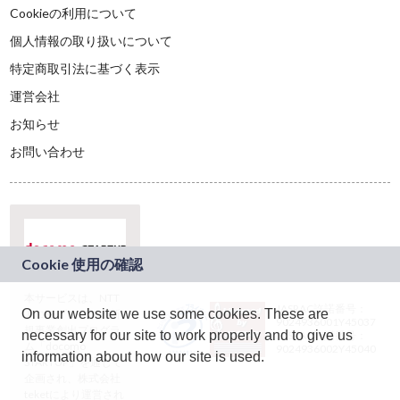
Cookieの利用について
個人情報の取り扱いについて
特定商取引法に基づく表示
運営会社
お知らせ
お問い合わせ
本サービスは、NTT
JASRAC許諾番号：
On our website we use some cookies. These are
ドコモグループの新
9024936001Y45037
規事業創出プログラ
necessary for our site to work properly and to give us
JASRAC許諾番号：
ム「docomo
9024936002Y45040
information about how our site is used.
STARTUP」を通じて
企画され、株式会社
teketにより運営され