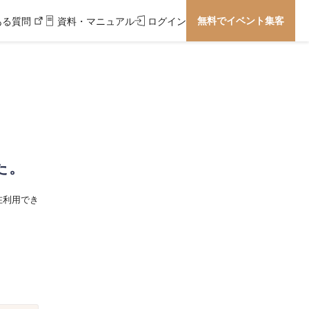
無料でイベント集客
ある質問
資料・マニュアル
ログイン
た。
在利用でき