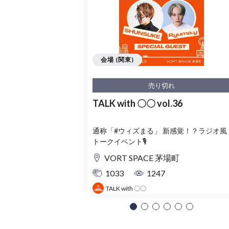
会場 (関東)
売り切れ
TALK with 〇〇 vol.36
通称「#ウィズまる」 新感覚！？ラジオ風
トークイベント🎙️
VORT SPACE 茅場町
1033
1247
TALK with 〇〇