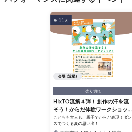
11
8/
火
会場 (近畿)
売り切れ
HIxTO流第４弾！ 創作の汗を流
そう！からだ体験ワークショッ
プ！
こどもも大人も、親子でからだ表現！ダン
スでつくる夏の思い出！