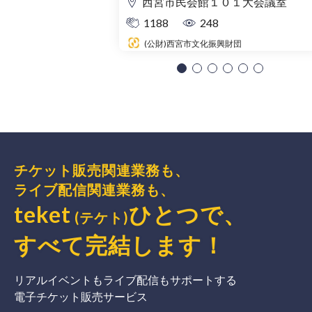
西宮市民会館１０１大会議室
1188
248
(公財)西宮市文化振興財団
チケット販売関連業務も、
ライブ配信関連業務も、
teket
ひとつで、
(テケト)
すべて完結
します
！
リアルイベントもライブ配信もサポートする
電子チケット販売サービス