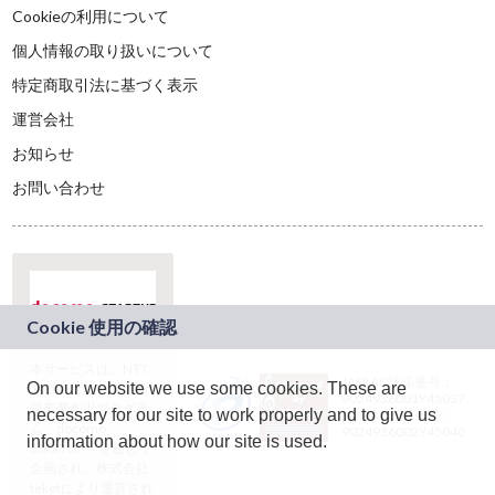
Cookieの利用について
個人情報の取り扱いについて
特定商取引法に基づく表示
運営会社
お知らせ
お問い合わせ
本サービスは、NTT
JASRAC許諾番号：
On our website we use some cookies. These are
ドコモグループの新
9024936001Y45037
規事業創出プログラ
necessary for our site to work properly and to give us
JASRAC許諾番号：
ム「docomo
9024936002Y45040
information about how our site is used.
STARTUP」を通じて
企画され、株式会社
teketにより運営され