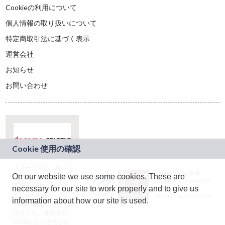
Cookieの利用について
個人情報の取り扱いについて
特定商取引法に基づく表示
運営会社
お知らせ
お問い合わせ
本サービスは、NTT
JASRAC許諾番号：
On our website we use some cookies. These are
ドコモグループの新
9024936001Y45037
規事業創出プログラ
necessary for our site to work properly and to give us
JASRAC許諾番号：
ム「docomo
9024936002Y45040
information about how our site is used.
STARTUP」を通じて
企画され、株式会社
teketにより運営され