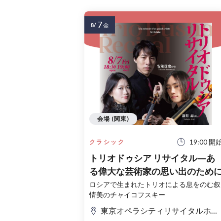
7
8/
金
会場 (関東)
19:00 開
クラシック
トリオドゥシア リサイタル―あ
る偉大な芸術家の思い出のため
ロシアで生まれたトリオによる息をのむ叙
情美のチャイコフスキー
東京オペラシティリサイタルホール