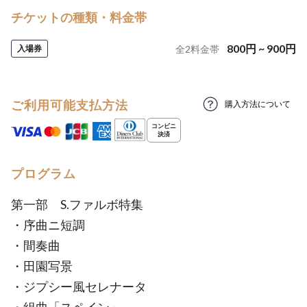
チケットの種類・料金帯
800
円
~
900
円
入場券
全
2
料金帯
ご利用可能支払方法
購入方法について
プログラム
第一部 S.ファルボ特集
・序曲ニ短調
・間奏曲
・田園写景
・ジプシー風セレナータ