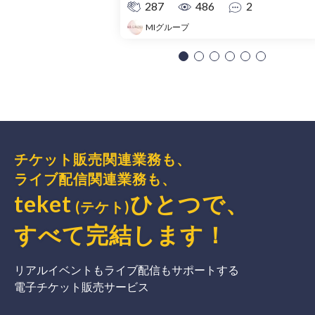
287
486
2
MIグループ
チケット販売関連業務も、
ライブ配信関連業務も、
teket
ひとつで、
(テケト)
すべて完結
します
！
リアルイベントもライブ配信もサポートする
電子チケット販売サービス