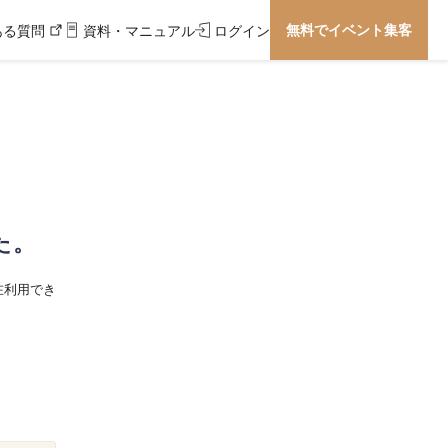
無料でイベント集客
ある質問
資料・マニュアル
ログイン
た。
在利用でき