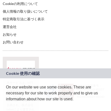
Cookieの利用について
個人情報の取り扱いについて
特定商取引法に基づく表示
運営会社
お知らせ
お問い合わせ
本サービスは、NTT
JASRAC許諾番号：
On our website we use some cookies. These are
ドコモグループの新
9024936001Y45037
規事業創出プログラ
necessary for our site to work properly and to give us
JASRAC許諾番号：
ム「docomo
9024936002Y45040
information about how our site is used.
STARTUP」を通じて
企画され、株式会社
teketにより運営され