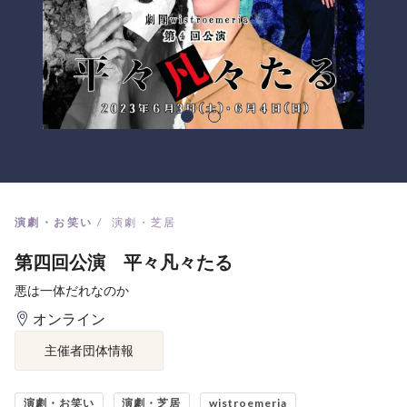
演劇・お笑い
演劇・芝居
第四回公演 平々凡々たる
悪は一体だれなのか
オンライン
主催者団体情報
演劇・お笑い
演劇・芝居
wistroemeria