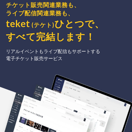
チケット販売関連業務も、
ライブ配信関連業務も、
teket
ひとつで、
(テケト)
すべて完結
します
！
リアルイベントもライブ配信もサポートする
電子チケット販売サービス