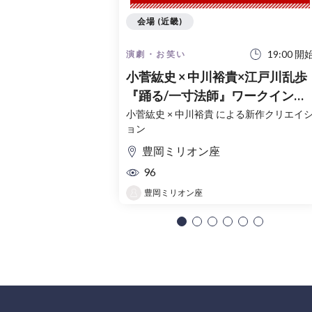
会場 (近畿)
19:00 開
演劇・お笑い
小菅紘史 × 中川裕貴×江戸川乱歩
『踊る/一寸法師』ワークインプ
ログレス
小菅紘史 × 中川裕貴 による新作クリエイ
ョン
豊岡ミリオン座
96
豊岡ミリオン座