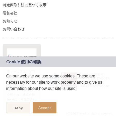
特定商取引法に基づく表示
運営会社
お知らせ
お問い合わせ
本サービスは、NTT
JASRAC許諾番号：
On our website we use some cookies. These are
ドコモグループの新
9024936001Y45037
規事業創出プログラ
necessary for our site to work properly and to give us
JASRAC許諾番号：
ム「docomo
9024936002Y45040
information about how our site is used.
STARTUP」を通じて
企画され、株式会社
teketにより運営され
ています。
Accept
Deny
(C) 2026 teket. all rights reserved.