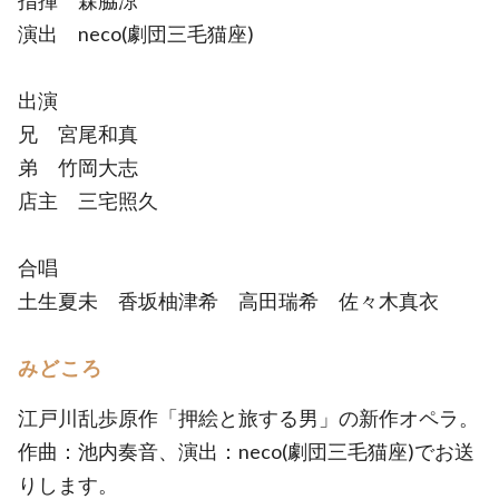
指揮 森脇涼
演出 neco(劇団三毛猫座)
出演
兄 宮尾和真
弟 竹岡大志
店主 三宅照久
合唱
土生夏未 香坂柚津希 高田瑞希 佐々木真衣
みどころ
江戸川乱歩原作「押絵と旅する男」の新作オペラ。
作曲：池内奏音、演出：neco(劇団三毛猫座)でお送
りします。