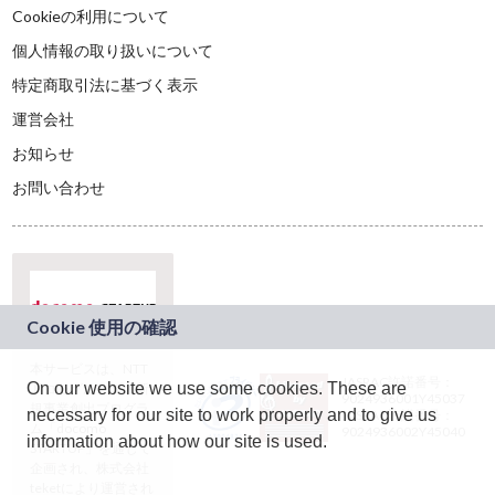
Cookieの利用について
個人情報の取り扱いについて
特定商取引法に基づく表示
運営会社
お知らせ
お問い合わせ
本サービスは、NTT
JASRAC許諾番号：
On our website we use some cookies. These are
ドコモグループの新
9024936001Y45037
規事業創出プログラ
necessary for our site to work properly and to give us
JASRAC許諾番号：
ム「docomo
9024936002Y45040
information about how our site is used.
STARTUP」を通じて
企画され、株式会社
teketにより運営され