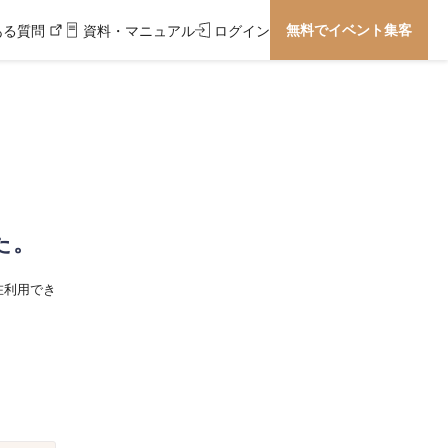
無料でイベント集客
ある質問
資料・マニュアル
ログイン
た。
在利用でき