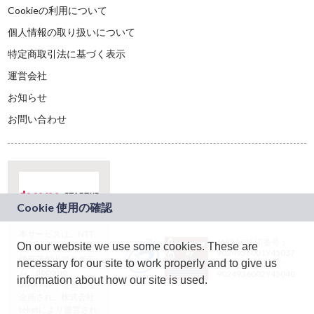
Cookieの利用について
個人情報の取り扱いについて
特定商取引法に基づく表示
運営会社
お知らせ
お問い合わせ
本サービスは、NTT
JASRAC許諾番号：
On our website we use some cookies. These are
ドコモグループの新
9024936001Y45037
規事業創出プログラ
necessary for our site to work properly and to give us
JASRAC許諾番号：
ム「docomo
9024936002Y45040
information about how our site is used.
STARTUP」を通じて
企画され、株式会社
teketにより運営され