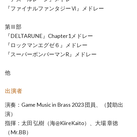
『ファイナルファンタジーⅥ』メドレー
第Ⅲ部
『DELTARUNE』Chapter1メドレー
『ロックマンエグゼ６』メドレー
『スーパーボンバーマンR』メドレー
他
出演者
演奏：Game Music in Brass 2023 団員、（賛助出
演）
指揮：太田 弘樹（海@KiireKaito）、大場 章徳
（Mr.BB）