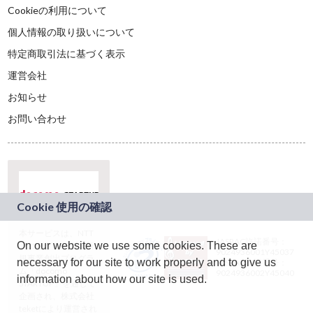
Cookieの利用について
個人情報の取り扱いについて
特定商取引法に基づく表示
運営会社
お知らせ
お問い合わせ
本サービスは、NTT
JASRAC許諾番号：
On our website we use some cookies. These are
ドコモグループの新
9024936001Y45037
規事業創出プログラ
necessary for our site to work properly and to give us
JASRAC許諾番号：
ム「docomo
9024936002Y45040
information about how our site is used.
STARTUP」を通じて
企画され、株式会社
teketにより運営され