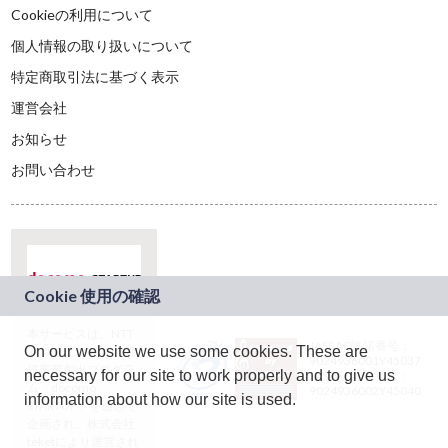
Cookieの利用について
個人情報の取り扱いについて
特定商取引法に基づく表示
運営会社
お知らせ
お問い合わせ
本サービスは、NTT
JASRAC許諾番号：
On our website we use some cookies. These are
ドコモグループの新
9024936001Y45037
規事業創出プログラ
necessary for our site to work properly and to give us
JASRAC許諾番号：
ム「docomo
9024936002Y45040
information about how our site is used.
STARTUP」を通じて
企画され、株式会社
teketにより運営され