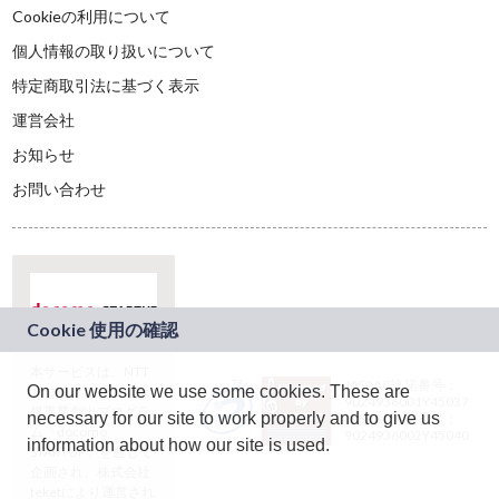
Cookieの利用について
個人情報の取り扱いについて
特定商取引法に基づく表示
運営会社
お知らせ
お問い合わせ
本サービスは、NTT
JASRAC許諾番号：
On our website we use some cookies. These are
ドコモグループの新
9024936001Y45037
規事業創出プログラ
necessary for our site to work properly and to give us
JASRAC許諾番号：
ム「docomo
9024936002Y45040
information about how our site is used.
STARTUP」を通じて
企画され、株式会社
teketにより運営され