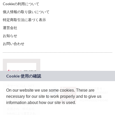
Cookieの利用について
個人情報の取り扱いについて
特定商取引法に基づく表示
運営会社
お知らせ
お問い合わせ
本サービスは、NTT
JASRAC許諾番号：
On our website we use some cookies. These are
ドコモグループの新
9024936001Y45037
規事業創出プログラ
necessary for our site to work properly and to give us
JASRAC許諾番号：
ム「docomo
9024936002Y45040
information about how our site is used.
STARTUP」を通じて
企画され、株式会社
teketにより運営され