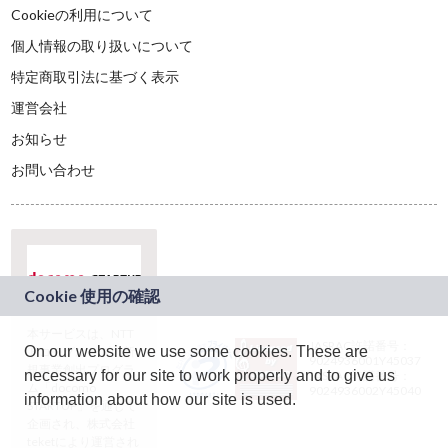
Cookieの利用について
個人情報の取り扱いについて
特定商取引法に基づく表示
運営会社
お知らせ
お問い合わせ
本サービスは、NTT
JASRAC許諾番号：
On our website we use some cookies. These are
ドコモグループの新
9024936001Y45037
規事業創出プログラ
necessary for our site to work properly and to give us
JASRAC許諾番号：
ム「docomo
9024936002Y45040
information about how our site is used.
STARTUP」を通じて
企画され、株式会社
teketにより運営され