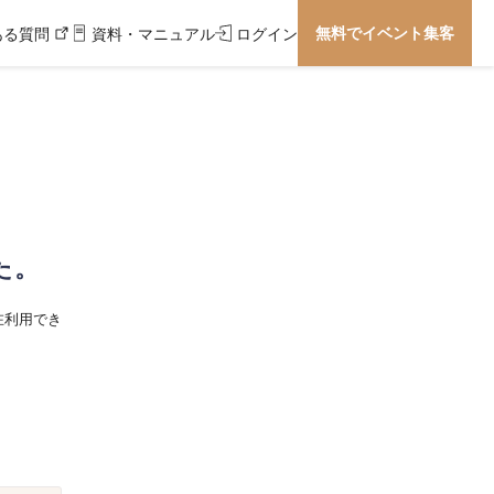
無料でイベント集客
ある質問
資料・マニュアル
ログイン
た。
在利用でき