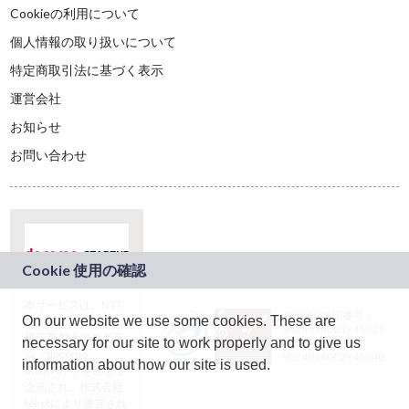
Cookieの利用について
個人情報の取り扱いについて
特定商取引法に基づく表示
運営会社
お知らせ
お問い合わせ
本サービスは、NTT
JASRAC許諾番号：
On our website we use some cookies. These are
ドコモグループの新
9024936001Y45037
規事業創出プログラ
necessary for our site to work properly and to give us
JASRAC許諾番号：
ム「docomo
9024936002Y45040
information about how our site is used.
STARTUP」を通じて
企画され、株式会社
teketにより運営され