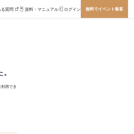
無料でイベント集客
ある質問
資料・マニュアル
ログイン
た。
在利用でき