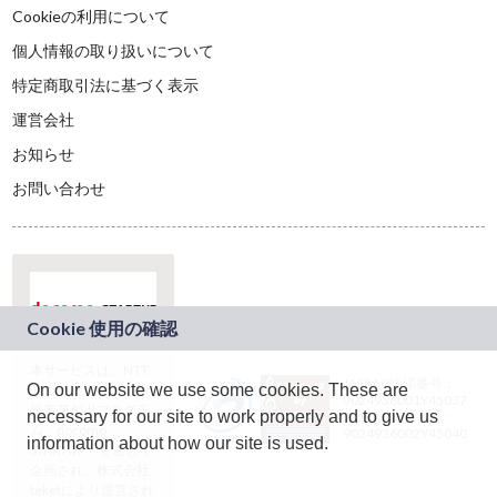
Cookieの利用について
個人情報の取り扱いについて
特定商取引法に基づく表示
運営会社
お知らせ
お問い合わせ
本サービスは、NTT
JASRAC許諾番号：
On our website we use some cookies. These are
ドコモグループの新
9024936001Y45037
規事業創出プログラ
necessary for our site to work properly and to give us
JASRAC許諾番号：
ム「docomo
9024936002Y45040
information about how our site is used.
STARTUP」を通じて
企画され、株式会社
teketにより運営され