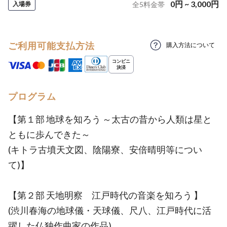
0
円
~
3,000
円
入場券
全
5
料金帯
ご利用可能支払方法
購入方法について
プログラム
【第１部 地球を知ろう ～太古の昔から人類は星と
ともに歩んできた～
(キトラ古墳天文図、陰陽寮、安倍晴明等につい
て)】
【第２部 天地明察 江戸時代の音楽を知ろう 】
(渋川春海の地球儀・天球儀、尺八、江戸時代に活
躍した仏独作曲家の作品)