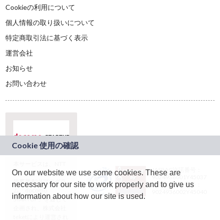
Cookieの利用について
個人情報の取り扱いについて
特定商取引法に基づく表示
運営会社
お知らせ
お問い合わせ
本サービスは、NTT
JASRAC許諾番号：
On our website we use some cookies. These are
ドコモグループの新
9024936001Y45037
規事業創出プログラ
necessary for our site to work properly and to give us
JASRAC許諾番号：
ム「docomo
9024936002Y45040
information about how our site is used.
STARTUP」を通じて
企画され、株式会社
teketにより運営され