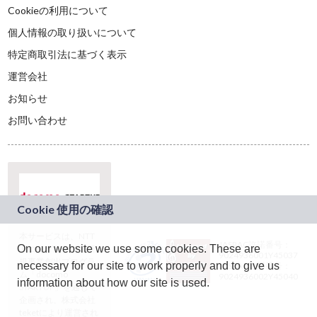
Cookieの利用について
個人情報の取り扱いについて
特定商取引法に基づく表示
運営会社
お知らせ
お問い合わせ
本サービスは、NTT
JASRAC許諾番号：
On our website we use some cookies. These are
ドコモグループの新
9024936001Y45037
規事業創出プログラ
necessary for our site to work properly and to give us
JASRAC許諾番号：
ム「docomo
9024936002Y45040
information about how our site is used.
STARTUP」を通じて
企画され、株式会社
teketにより運営され