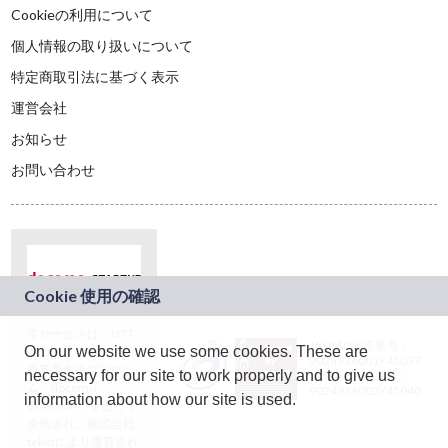
Cookieの利用について
個人情報の取り扱いについて
特定商取引法に基づく表示
運営会社
お知らせ
お問い合わせ
本サービスは、NTT
JASRAC許諾番号：
On our website we use some cookies. These are
ドコモグループの新
9024936001Y45037
規事業創出プログラ
necessary for our site to work properly and to give us
JASRAC許諾番号：
ム「docomo
9024936002Y45040
information about how our site is used.
STARTUP」を通じて
企画され、株式会社
teketにより運営され