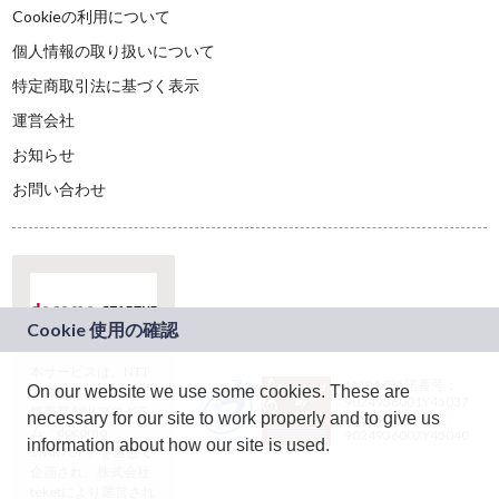
Cookieの利用について
個人情報の取り扱いについて
特定商取引法に基づく表示
運営会社
お知らせ
お問い合わせ
本サービスは、NTT
JASRAC許諾番号：
On our website we use some cookies. These are
ドコモグループの新
9024936001Y45037
規事業創出プログラ
necessary for our site to work properly and to give us
JASRAC許諾番号：
ム「docomo
9024936002Y45040
information about how our site is used.
STARTUP」を通じて
企画され、株式会社
teketにより運営され