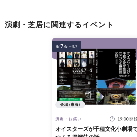
演劇・芝居に関連するイベント
7
8/
金
+ 他 3
会場 (東海)
19:00 開
演劇・お笑い
オイスターズが千種文化小劇場