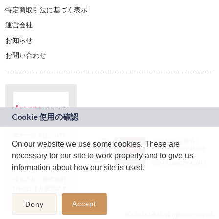
特定商取引法に基づく表示
運営会社
お知らせ
お問い合わせ
本サービスは、NTT
JASRAC許諾番号：
On our website we use some cookies. These are
ドコモグループの新
9024936001Y45037
規事業創出プログラ
necessary for our site to work properly and to give us
JASRAC許諾番号：
ム「docomo
9024936002Y45040
information about how our site is used.
STARTUP」を通じて
企画され、株式会社
teketにより運営され
ています。
Accept
Deny
(C) 2026 teket. all rights reserved.