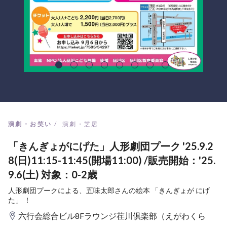
演劇・お笑い
演劇・芝居
「きんぎょがにげた」人形劇団プーク '25.9.2
8(日)11:15-11:45(開場11:00) /販売開始：'25.
9.6(土) 対象：0-2歳
人形劇団プークによる、五味太郎さんの絵本 「きんぎょが にげ
た」 ！
六行会総合ビル8Fラウンジ荏川倶楽部（えがわくら