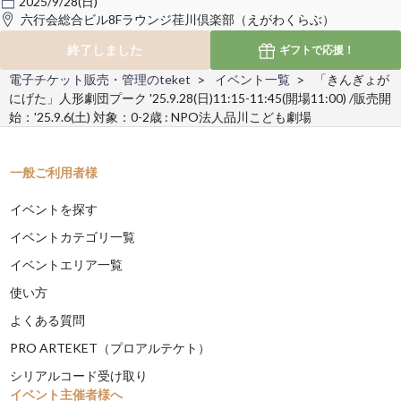
2025/9/28(日)
六行会総合ビル8Fラウンジ荏川倶楽部（えがわくらぶ）
終了しました
ギフトで
応援！
電子チケット販売・管理のteket
イベント一覧
「きんぎょが
にげた」人形劇団プーク '25.9.28(日)11:15-11:45(開場11:00) /販売開
始：'25.9.6(土) 対象：0-2歳 : NPO法人品川こども劇場
一般ご利用者様
イベントを探す
イベントカテゴリ一覧
イベントエリア一覧
使い方
よくある質問
PRO ARTEKET（プロアルテケト）
シリアルコード受け取り
イベント主催者様へ