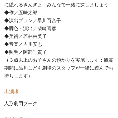
に隠れるきんぎょ みんなで一緒に探しましょう！
◆作／五味太郎
◆演出プラン／早川百合子
◆脚色・演出／柴崎喜彦
◆美術／若林由美子
◆音楽／吉川安志
◆照明／阿部千賀子
（３歳以上のお子さんの預かりを実施します：観賞
期間に品川こども劇場のスタッフが一緒に遊んでお
待ちします）
出演者
人形劇団プーク