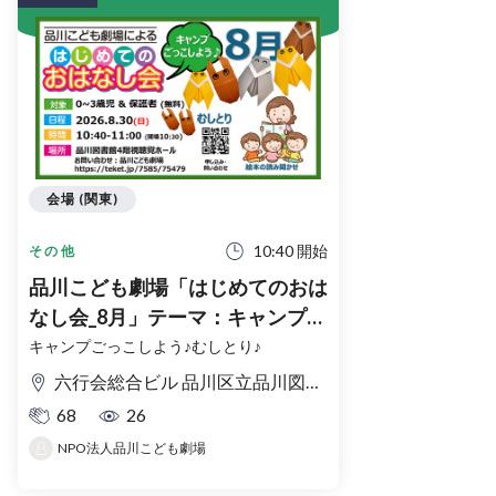
会場 (関東)
10:40 開始
その他
品川こども劇場「はじめてのおは
なし会_8月」テーマ：キャンプご
っこしよう♪むしとり
キャンプごっこしよう♪むしとり♪
♪'26.8.30(日)10:40-11:00(開場
六行会総合ビル 品川区立品川図書館 4F視聴覚室
10:30) / 対象：0-3歳+保護者
68
26
NPO法人品川こども劇場