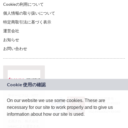
Cookieの利用について
個人情報の取り扱いについて
特定商取引法に基づく表示
運営会社
お知らせ
お問い合わせ
本サービスは、NTT
JASRAC許諾番号：
On our website we use some cookies. These are
ドコモグループの新
9024936001Y45037
規事業創出プログラ
necessary for our site to work properly and to give us
JASRAC許諾番号：
ム「docomo
9024936002Y45040
information about how our site is used.
STARTUP」を通じて
企画され、株式会社
teketにより運営され