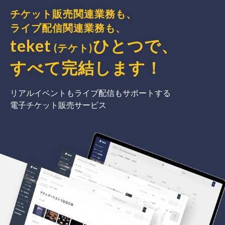
チケット販売関連業務も、
ライブ配信関連業務も、
teket
ひとつで、
(テケト)
すべて完結
します
！
リアルイベントもライブ配信もサポートする
電子チケット販売サービス