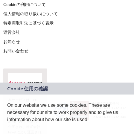
Cookieの利用について
個人情報の取り扱いについて
特定商取引法に基づく表示
運営会社
お知らせ
お問い合わせ
本サービスは、NTT
JASRAC許諾番号：
On our website we use some cookies. These are
ドコモグループの新
9024936001Y45037
規事業創出プログラ
necessary for our site to work properly and to give us
JASRAC許諾番号：
ム「docomo
9024936002Y45040
information about how our site is used.
STARTUP」を通じて
企画され、株式会社
teketにより運営され