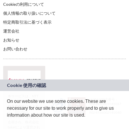
Cookieの利用について
個人情報の取り扱いについて
特定商取引法に基づく表示
運営会社
お知らせ
お問い合わせ
本サービスは、NTT
JASRAC許諾番号：
On our website we use some cookies. These are
ドコモグループの新
9024936001Y45037
規事業創出プログラ
necessary for our site to work properly and to give us
JASRAC許諾番号：
ム「docomo
9024936002Y45040
information about how our site is used.
STARTUP」を通じて
企画され、株式会社
teketにより運営され