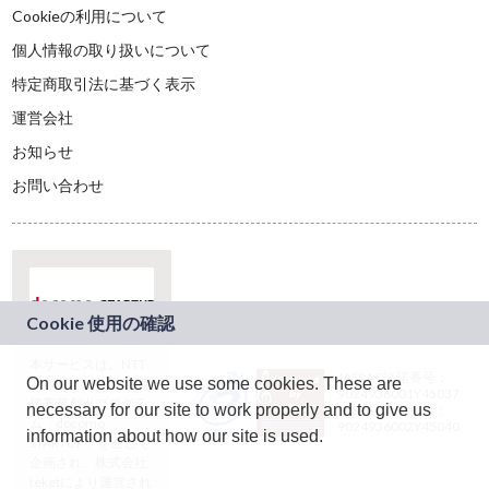
Cookieの利用について
個人情報の取り扱いについて
特定商取引法に基づく表示
運営会社
お知らせ
お問い合わせ
本サービスは、NTT
JASRAC許諾番号：
On our website we use some cookies. These are
ドコモグループの新
9024936001Y45037
規事業創出プログラ
necessary for our site to work properly and to give us
JASRAC許諾番号：
ム「docomo
9024936002Y45040
information about how our site is used.
STARTUP」を通じて
企画され、株式会社
teketにより運営され