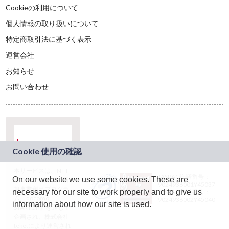
Cookieの利用について
個人情報の取り扱いについて
特定商取引法に基づく表示
運営会社
お知らせ
お問い合わせ
本サービスは、NTT
JASRAC許諾番号：
On our website we use some cookies. These are
ドコモグループの新
9024936001Y45037
規事業創出プログラ
necessary for our site to work properly and to give us
JASRAC許諾番号：
ム「docomo
9024936002Y45040
information about how our site is used.
STARTUP」を通じて
企画され、株式会社
teketにより運営され