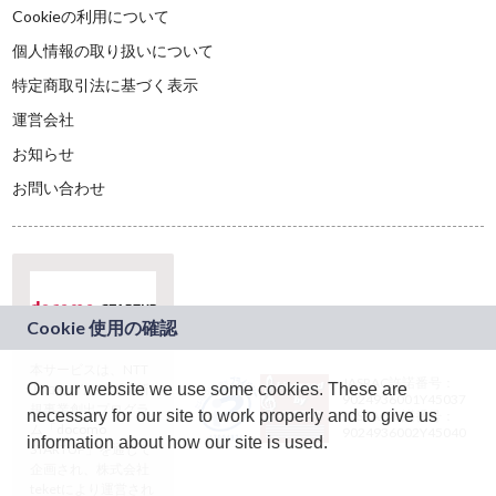
Cookieの利用について
個人情報の取り扱いについて
特定商取引法に基づく表示
運営会社
お知らせ
お問い合わせ
本サービスは、NTT
JASRAC許諾番号：
On our website we use some cookies. These are
ドコモグループの新
9024936001Y45037
規事業創出プログラ
necessary for our site to work properly and to give us
JASRAC許諾番号：
ム「docomo
9024936002Y45040
information about how our site is used.
STARTUP」を通じて
企画され、株式会社
teketにより運営され